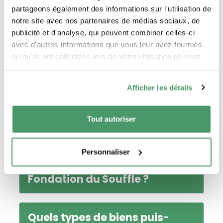
partageons également des informations sur l'utilisation de
notre site avec nos partenaires de médias sociaux, de
publicité et d'analyse, qui peuvent combiner celles-ci
avec d'autres informations que vous leur avez fournies
ou qu'ils ont collectées lors de votre utilisation de leurs
services.
Afficher les détails
Tout autoriser
Puis-je faire une donation
Personnaliser
de mon vivant à la
Fondation du Souffle ?
Quels types de biens puis-