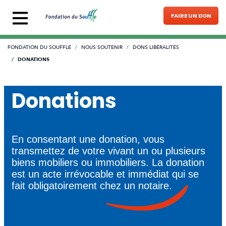
Aller au contenu principal
FAIRE UN DON
Fil d'Ariane
NOUS SOUTENIR
DONS LIBÉRALITÉS
FONDATION DU SOUFFLE
DONATIONS
Donations
En consentant une donation, vous
transmettez de votre vivant un ou plusieurs
biens mobiliers ou immobiliers. La donation
est un acte irrévocable et immédiat qui se
fait obligatoirement chez un notaire.