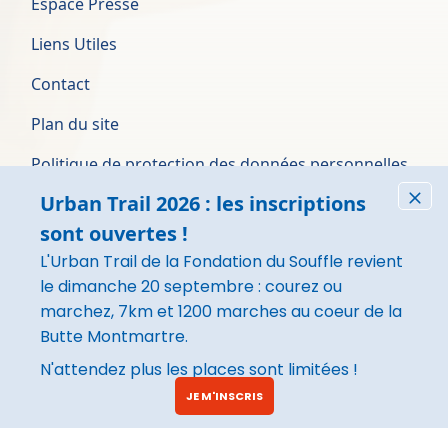
Espace Presse
Liens Utiles
Contact
Plan du site
Politique de protection des données personnelles
Urban Trail 2026 : les inscriptions
Conditions générales d’utilisation
Fer
sont ouvertes !
Mentions légales
L'Urban Trail de la Fondation du Souffle revient
Rapport d'activité
le dimanche 20 septembre : courez ou
marchez, 7km et 1200 marches au coeur de la
Butte Montmartre.
Image
Ce site respecte les principes de la
N'attendez plus les places sont limitées !
charte HONcode. Site certifié en
partenariat avec la Haute Autorité
JE M'INSCRIS
de Santé (HAS).