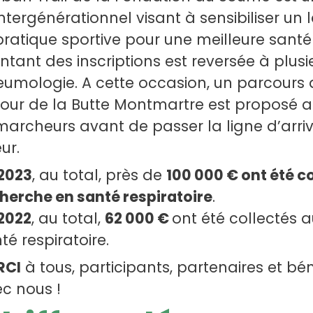
intergénérationnel visant à sensibiliser un 
pratique sportive pour une meilleure santé r
tant des inscriptions est reversée à plusi
umologie. A cette occasion, un parcours 
our de la Butte Montmartre est proposé au
marcheurs avant de passer la ligne d’arriv
ur.
2023
, au total, près de
100 000 € ont été co
herche en santé respiratoire
.
2022
, au total,
62 000 €
ont été collectés a
té respiratoire.
RCI
à tous, participants, partenaires et bén
c nous !