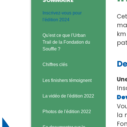
Inscrivez-vous pour
Cet
l'édition 2024
mar
km 
Qu'est ce que l'Urban
pat
Trail de la Fondation du
Souffle ?
De
Chiffres clés
Une
Les finishers témoignent
Ins
De
La vidéo de l'édition 2022
Vou
Photos de l'édition 2022
la 
Fon