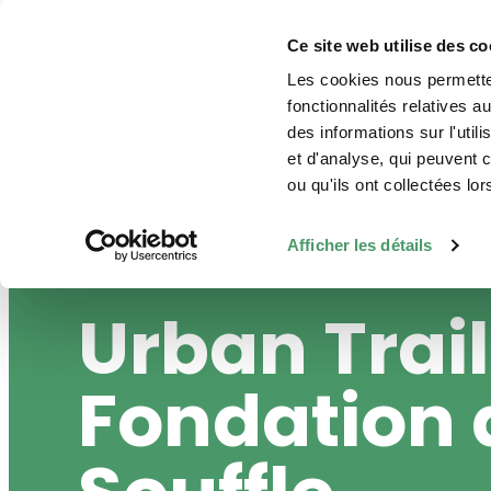
Aller au contenu principal
Ce site web utilise des co
Les cookies nous permetten
M
S’
fonctionnalités relatives 
des informations sur l'util
et d'analyse, qui peuvent 
Fil d'Ariane
FONDATION DU SOUFFLE
URBAN TRAIL DE LA 
ou qu'ils ont collectées lor
Afficher les détails
Urban Trail
Fondation 