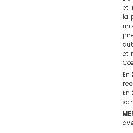
et 
la 
mon
pne
aut
et 
Cœ
En
rec
En
san
ME
ave