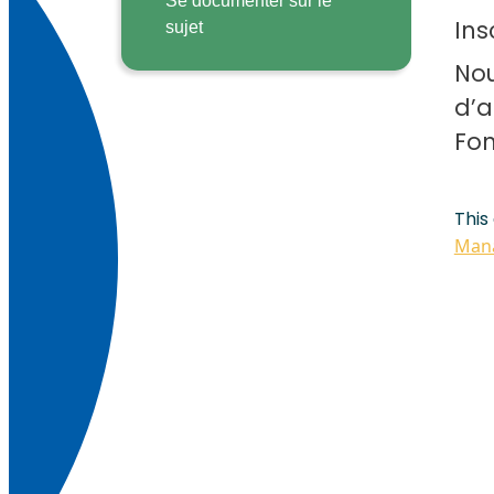
Se documenter sur le
Ins
sujet
Nou
d’a
Fon
This
Mana