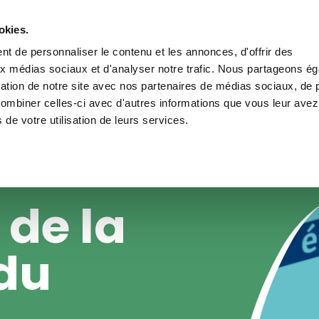
okies.
t de personnaliser le contenu et les annonces, d'offrir des
ain navigation
informer
Nos actions
La recherche
La Fondation
N
aux médias sociaux et d'analyser notre trafic. Nous partageons é
isation de notre site avec nos partenaires de médias sociaux, de p
combiner celles-ci avec d'autres informations que vous leur avez
FONDATION DU SOUFFLE
s de votre utilisation de leurs services.
 de la
du