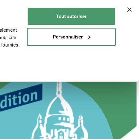
Tout autoriser
ous soutenir
Nos actus
FAIRE UN DON
galement
Personnaliser
ublicité
 fournies