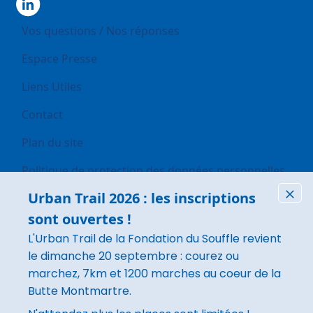
Footer
Vos questions / Nos réponses
Espace Presse
Liens Utiles
Contact
Plan du site
Politique de protection des données personnelles
Urban Trail 2026 : les inscriptions
Conditions générales d’utilisation
Fer
sont ouvertes !
Mentions légales
L'Urban Trail de la Fondation du Souffle revient
Rapport d'activité
le dimanche 20 septembre : courez ou
marchez, 7km et 1200 marches au coeur de la
Butte Montmartre.
Image
Ce site respecte les principes de la