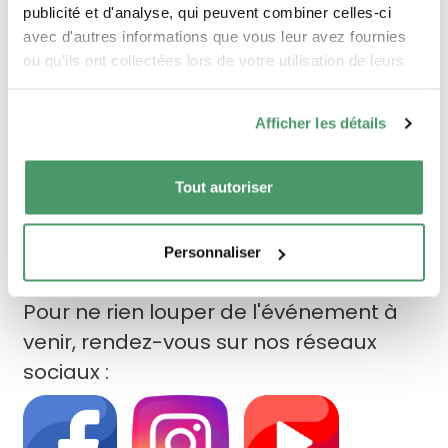
sera dévoilé. Il sera la preuve de votre
publicité et d'analyse, qui peuvent combiner celles-ci
générosité et de votre implication forte
avec d'autres informations que vous leur avez fournies
à nos côtés.
ou qu'ils ont collectées lors de votre utilisation de leurs
services.
Afficher les détails
Un pour tous, tous pour la
Tout autoriser
Fondation du Souffle
Personnaliser
Pour ne rien louper de l'événement à
venir, rendez-vous sur nos réseaux
sociaux :