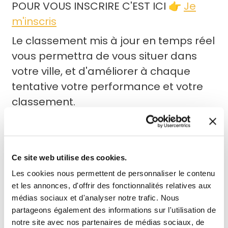
POUR VOUS INSCRIRE C'EST ICI 👉
Je
m'inscris
Le classement mis à jour en temps réel
vous permettra de vous situer dans
votre ville, et d'améliorer à chaque
tentative votre performance et votre
classement.
Accumulez les kilomètres, parlez-en
autour de vous, à vos collègues, vos
amis, votre famille, plus une minute à
Ce site web utilise des cookies.
perdre ! Le dimanche 20 septembre à
Les cookies nous permettent de personnaliser le contenu
l’arrivée de l’
Urban trail de la
et les annonces, d'offrir des fonctionnalités relatives aux
Fondation du Souffle
à la Butte
médias sociaux et d'analyser notre trafic. Nous
partageons également des informations sur l'utilisation de
Montmartre
le cumul de kilomètres
notre site avec nos partenaires de médias sociaux, de