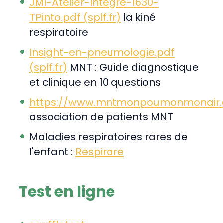
JMI-Atelier-Integre-1630-
TPinto.pdf (splf.fr)
la kiné
respiratoire
Insight-en-pneumologie.pdf
(splf.fr)
MNT : Guide diagnostique
et clinique en 10 questions
https://www.mntmonpoumonmonair.
association de patients MNT
Maladies respiratoires rares de
l'enfant :
Respirare
Test en ligne