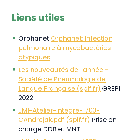
Liens utiles
Orphanet
Orphanet: Infection
pulmonaire à mycobactéries
atypiques
Les nouveautés de l'année -
Société de Pneumologie de
Langue Française (splf.fr)
GREPI
2022
JMI-Atelier-Integre-1700-
CAndrejak.pdf (splf.fr)
Prise en
charge DDB et MNT