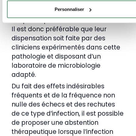
Le traitement est compliqué et les
Personnaliser
antibiotiques utilisés posent d’assez
fréquents problèmes de toxicité.
Il est donc préférable que leur
dispensation soit faite par des
cliniciens expérimentés dans cette
pathologie et disposant d’un
laboratoire de microbiologie
adapté.
Du fait des effets indésirables
fréquents et de la fréquence non
nulle des échecs et des rechutes
de ce type d’infection, il est possible
de proposer une abstention
thérapeutique lorsque l’infection