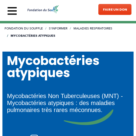
Aller au contenu principal
FAIRE UN DON
Fil d'Ariane
S'INFORMER
FONDATION DU SOUFFLE
MALADIES RESPIRATOIRES
MYCOBACTÉRIES ATYPIQUES
Mycobactéries
atypiques
Mycobactéries Non Tuberculeuses (MNT) -
Mycobactéries atypiques : des maladies
pulmonaires très rares méconnues.