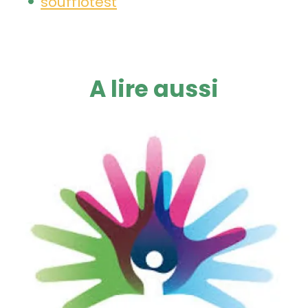
soufflotest
A lire aussi
Image